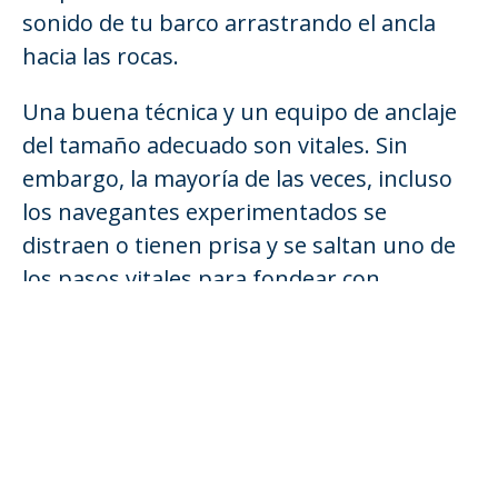
sonido de tu barco arrastrando el ancla
hacia las rocas.
Una buena técnica y un equipo de anclaje
del tamaño adecuado son vitales. Sin
embargo, la mayoría de las veces, incluso
los navegantes experimentados se
distraen o tienen prisa y se saltan uno de
los pasos vitales para fondear con
seguridad. Y lo que es peor, algunos
navegantes noveles nunca aprenden lo
esencial y se limitan a tirar por la borda
cualquier trozo de metal con forma de
ancla, esperando lo mejor. Esa táctica no es
probable que te mantenga a salvo